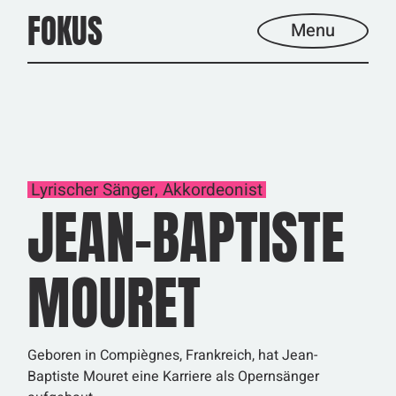
Skip
FOKUS
to
Menu
the
content
Lyrischer Sänger, Akkordeonist
JEAN-BAPTISTE
MOURET
Geboren in Compiègnes, Frankreich, hat Jean-
Baptiste Mouret eine Karriere als Opernsänger