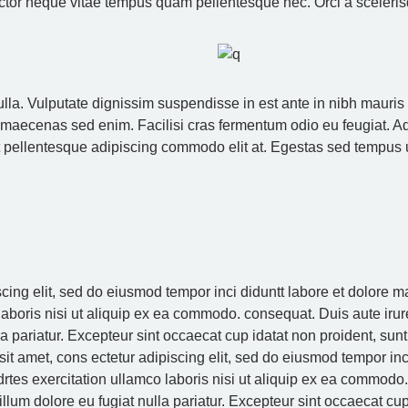
uctor neque vitae tempus quam pellentesque nec. Orci a sceleri
ulla. Vulputate dignissim suspendisse in est ante in nibh mauris 
 maecenas sed enim. Facilisi cras fermentum odio eu feugiat. Ad
at pellentesque adipiscing commodo elit at. Egestas sed tempus 
scing elit, sed do eiusmod tempor inci diduntt labore et dolore 
laboris nisi ut aliquip ex ea commodo. consequat. Duis aute irure
la pariatur. Excepteur sint occaecat cup idatat non proident, sunt
sit amet, cons ectetur adipiscing elit, sed do eiusmod tempor in
rtes exercitation ullamco laboris nisi ut aliquip ex ea commodo
cillum dolore eu fugiat nulla pariatur. Excepteur sint occaecat cu