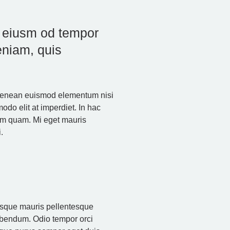
o eiusm od tempor
eniam, quis
e aenean euismod elementum nisi
odo elit at imperdiet. In hac
um quam. Mi eget mauris
.
erisque mauris pellentesque
bibendum. Odio tempor orci