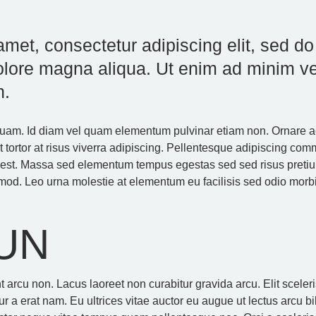
amet, consectetur adipiscing elit, sed d
 dolore magna aliqua. Ut enim ad minim v
n.
aliquam. Id diam vel quam elementum pulvinar etiam non. Ornar
tortor at risus viverra adipiscing. Pellentesque adipiscing comm
s est. Massa sed elementum tempus egestas sed sed risus preti
mod. Leo urna molestie at elementum eu facilisis sed odio morbi
UN
unt arcu non. Lacus laoreet non curabitur gravida arcu. Elit scel
r a erat nam. Eu ultrices vitae auctor eu augue ut lectus arcu 